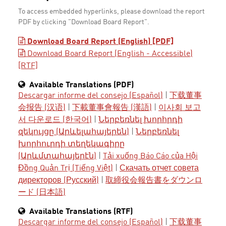
To access embedded hyperlinks, please download the report
PDF by clicking "Download Board Report".
Download Board Report (English) [PDF]
Download Board Report (English - Accessible)
[RTF]
Available Translations (PDF)
Descargar informe del consejo (Español)
|
下载董事
会报告 (汉语)
|
下載董事會報告 (漢語)
|
이사회 보고
서 다운로드 (한국어)
|
Ներբեռնել խորհրդի
զեկույցը (Արևելահայերեն)
|
Ներբեռնել
խորհուրդի տեղեկագիրը
(Արևմտահայերէն)
|
Tải xuống Báo Cáo của Hội
Đồng Quản Trị (Tiếng Việt)
|
Скачать отчет совета
директоров (Русский)
|
取締役会報告書をダウンロ
ード (日本語)
Available Translations (RTF)
Descargar informe del consejo (Español)
|
下载董事