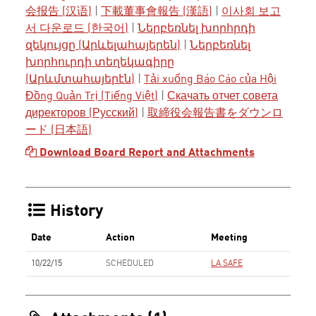
会报告 (汉语)
|
下載董事會報告 (漢語)
|
이사회 보고
서 다운로드 (한국어)
|
Ներբեռնել խորհրդի
զեկույցը (Արևելահայերեն)
|
Ներբեռնել
խորհուրդի տեղեկագիրը
(Արևմտահայերէն)
|
Tải xuống Báo Cáo của Hội
Đồng Quản Trị (Tiếng Việt)
|
Скачать отчет совета
директоров (Русский)
|
取締役会報告書をダウンロ
ード (日本語)
Download Board Report and Attachments
History
Date
Action
Meeting
10/22/15
SCHEDULED
LA SAFE