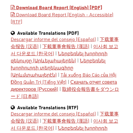
Download Board Report (English) [PDF]
Download Board Report (English - Accessible)
[RTF]
Available Translations (PDF)
Descargar informe del consejo (Español)
|
下载董事
会报告 (汉语)
|
下載董事會報告 (漢語)
|
이사회 보고
서 다운로드 (한국어)
|
Ներբեռնել խորհրդի
զեկույցը (Արևելահայերեն)
|
Ներբեռնել
խորհուրդի տեղեկագիրը
(Արևմտահայերէն)
|
Tải xuống Báo Cáo của Hội
Đồng Quản Trị (Tiếng Việt)
|
Скачать отчет совета
директоров (Русский)
|
取締役会報告書をダウンロ
ード (日本語)
Available Translations (RTF)
Descargar informe del consejo (Español)
|
下载董事
会报告 (汉语)
|
下載董事會報告 (漢語)
|
이사회 보고
서 다운로드 (한국어)
|
Ներբեռնել խորհրդի