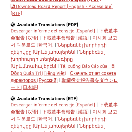
Download Board Report (English - Accessible)
[RTF]
Available Translations (PDF)
Descargar informe del consejo (Español)
|
下载董事
会报告 (汉语)
|
下載董事會報告 (漢語)
|
이사회 보고
서 다운로드 (한국어)
|
Ներբեռնել խորհրդի
զեկույցը (Արևելահայերեն)
|
Ներբեռնել
խորհուրդի տեղեկագիրը
(Արևմտահայերէն)
|
Tải xuống Báo Cáo của Hội
Đồng Quản Trị (Tiếng Việt)
|
Скачать отчет совета
директоров (Русский)
|
取締役会報告書をダウンロ
ード (日本語)
Available Translations (RTF)
Descargar informe del consejo (Español)
|
下载董事
会报告 (汉语)
|
下載董事會報告 (漢語)
|
이사회 보고
서 다운로드 (한국어)
|
Ներբեռնել խորհրդի
զեկույցը (Արևելահայերեն)
|
Ներբեռնել