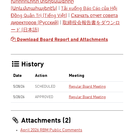
խորհուրդի տեղեկագիրը
(Արևմտահայերէն)
|
Tải xuống Báo Cáo của Hội
Đồng Quản Trị (Tiếng Việt)
|
Скачать отчет совета
директоров (Русский)
|
取締役会報告書をダウンロ
ード (日本語)
Download Board Report and Attachments
History
Date
Action
Meeting
5/28/26
SCHEDULED
Regular Board Meeting
5/28/26
APPROVED
Regular Board Meeting
Attachments (2)
April 2026 RBM Public Comments