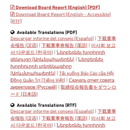
Download Board Report (English) [PDF]
Download Board Report (English - Accessible)
[RTF]
Available Translations (PDF)
Descargar informe del consejo (Español)
|
下载董事
会报告 (汉语)
|
下載董事會報告 (漢語)
|
이사회 보고
서 다운로드 (한국어)
|
Ներբեռնել խորհրդի
զեկույցը (Արևելահայերեն)
|
Ներբեռնել
խորհուրդի տեղեկագիրը
(Արևմտահայերէն)
|
Tải xuống Báo Cáo của Hội
Đồng Quản Trị (Tiếng Việt)
|
Скачать отчет совета
директоров (Русский)
|
取締役会報告書をダウンロ
ード (日本語)
Available Translations (RTF)
Descargar informe del consejo (Español)
|
下载董事
会报告 (汉语)
|
下載董事會報告 (漢語)
|
이사회 보고
서 다운로드 (한국어)
|
Ներբեռնել խորհրդի