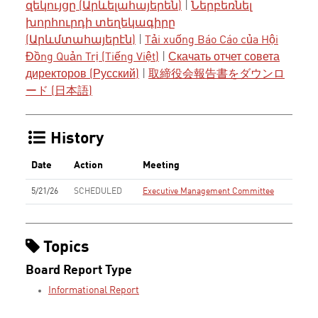
զեկույցը (Արևելահայերեն)
|
Ներբեռնել
խորհուրդի տեղեկագիրը
(Արևմտահայերէն)
|
Tải xuống Báo Cáo của Hội
Đồng Quản Trị (Tiếng Việt)
|
Скачать отчет совета
директоров (Русский)
|
取締役会報告書をダウンロ
ード (日本語)
History
Date
Action
Meeting
5/21/26
SCHEDULED
Executive Management Committee
Topics
Board Report Type
Informational Report