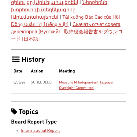
զեկույցը (Արևելահայերեն)
|
Ներբեռնել
խորհուրդի տեղեկագիրը
(Արևմտահայերէն)
|
Tải xuống Báo Cáo của Hội
Đồng Quản Trị (Tiếng Việt)
|
Скачать отчет совета
директоров (Русский)
|
取締役会報告書をダウンロ
ード (日本語)
History
Date
Action
Meeting
6/03/26
SCHEDULED
Measure M Independent Taxpayer
Oversight Committee
Topics
Board Report Type
Informational Report