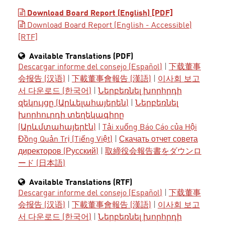
Download Board Report (English) [PDF]
Download Board Report (English - Accessible)
[RTF]
Available Translations (PDF)
Descargar informe del consejo (Español)
|
下载董事
会报告 (汉语)
|
下載董事會報告 (漢語)
|
이사회 보고
서 다운로드 (한국어)
|
Ներբեռնել խորհրդի
զեկույցը (Արևելահայերեն)
|
Ներբեռնել
խորհուրդի տեղեկագիրը
(Արևմտահայերէն)
|
Tải xuống Báo Cáo của Hội
Đồng Quản Trị (Tiếng Việt)
|
Скачать отчет совета
директоров (Русский)
|
取締役会報告書をダウンロ
ード (日本語)
Available Translations (RTF)
Descargar informe del consejo (Español)
|
下载董事
会报告 (汉语)
|
下載董事會報告 (漢語)
|
이사회 보고
서 다운로드 (한국어)
|
Ներբեռնել խորհրդի