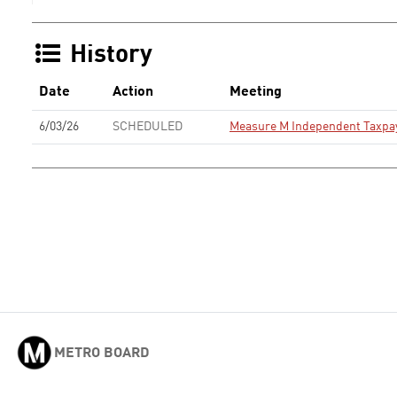
History
Date
Action
Meeting
6/03/26
SCHEDULED
Measure M Independent Taxpay
METRO BOARD