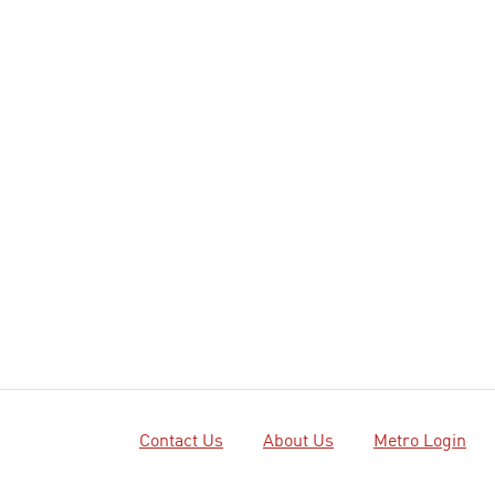
Contact Us
About Us
Metro Login